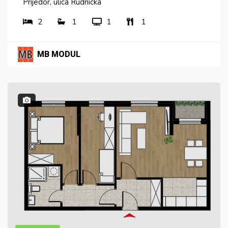
Prijedor, ulica Rudnicka
2
1
1
1
MB MODUL