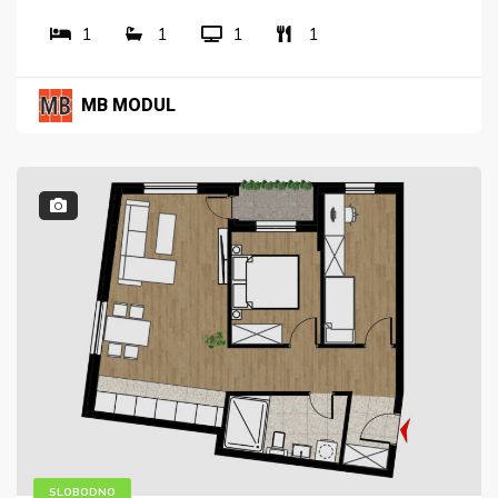
1
1
1
1
MB MODUL
SLOBODNO