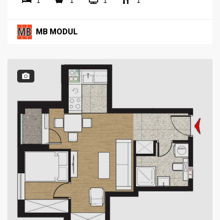
1
1
1
1
MB MODUL