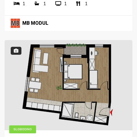
1
1
1
1
MB MODUL
SLOBODNO