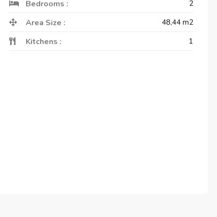
Bedrooms :
2
Area Size :
48,44
m2
Kitchens :
1