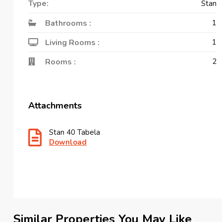
Type:
Stan
Bathrooms :
1
Living Rooms :
1
Rooms :
2
Attachments
Stan 40 Tabela
Download
Similar Properties You May Like