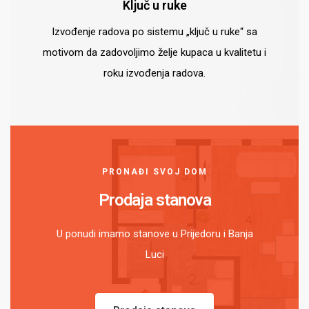
Ključ u ruke
Izvođenje radova po sistemu „ključ u ruke“ sa
motivom da zadovoljimo želje kupaca u kvalitetu i
roku izvođenja radova.
PRONAĐI SVOJ DOM
Prodaja stanova
U ponudi imamo stanove u Prijedoru i Banja
Luci