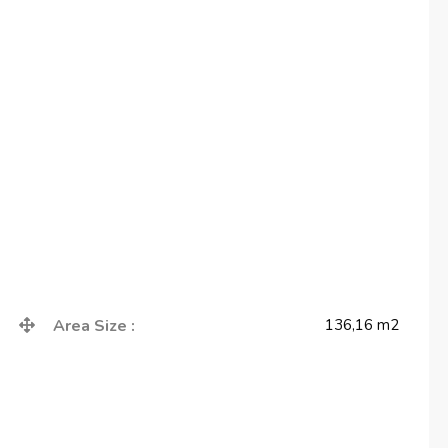
Area Size :
136,16
m2