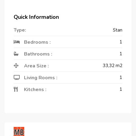
Quick Information
Type:
Stan
Bedrooms :
1
Bathrooms :
1
Area Size :
33,32
m2
Living Rooms :
1
Kitchens :
1