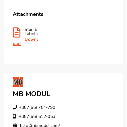
Attachments
Stan 5
Tabela
Downl
Oad
MB MODUL
+387(65) 754-790
+387(65) 512-053
http://mbmodul.com/