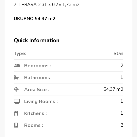
7. TERASA 2.31 x 0.75 1,73 m2
UKUPNO 54,37 m2
Quick Information
Type:
Stan
Bedrooms :
2
Bathrooms :
1
Area Size :
54,37
m2
Living Rooms :
1
Kitchens :
1
Rooms :
2