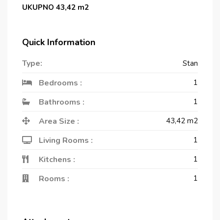
UKUPNO 43,42 m2
Quick Information
Type:
Stan
Bedrooms :
1
Bathrooms :
1
Area Size :
43,42
m2
Living Rooms :
1
Kitchens :
1
Rooms :
1