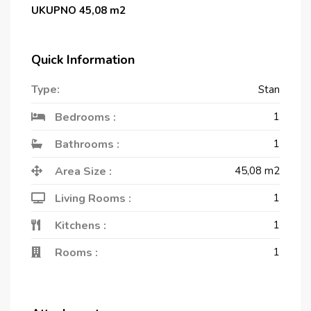
UKUPNO 45,08 m2
Quick Information
Type:
Stan
Bedrooms :
1
Bathrooms :
1
Area Size :
45,08
m2
Living Rooms :
1
Kitchens :
1
Rooms :
1