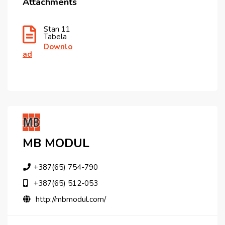
Attachments
Stan 11
Tabela
Downlo
Ad
MB MODUL
+387(65) 754-790
+387(65) 512-053
http://mbmodul.com/